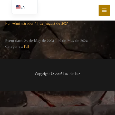
Ir
MAI
EN
al
MEN
contenido
ES_ES
Por
Administrador
/
4 de August de 2023
Event date: 25 de May de 2024 - 30 de May de 2024
Categories:
Full
Copyright © 2026 Luz de Luz